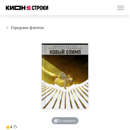
Городское фэнтези
По подписке
4.7