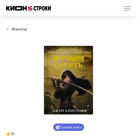
Фэнтези
Платная книга
3