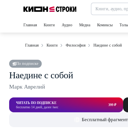
Главная
Книги
Аудио
Медиа
Комиксы
Толь
Наедине с собой
Главная
Книги
Философия
По подписке
Наедине с собой
Марк Аврелий
ЧИТАТЬ ПО ПОДПИСКЕ
399 ₽
бесплатно 14 дней, далее /мес
Бесплатный фрагмент