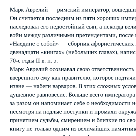
Марк Аврелий — римский император, вошедший
Он считается последним из пяти хороших импер
наследовал его недостойный сын, а некогда вел
войн между различными претендентами, после к
«Наедине с собой» — сборник афористических
двенадцати «книгах» (небольших главах), напис
70-е годы II в. н. э.
Марк Аврелий осознавал свою ответственность 
вверенного ему как правителю, которое подтачи
извне — набеги варваров. В этих сложных услов
душевное равновесие. Больше всего императора
за разом он напоминает себе о необходимости н
несмотря на подлые поступки и промахи окруж
принятием судьбы, смирением и близкие по свое
книгу не только одним из величайших памятник