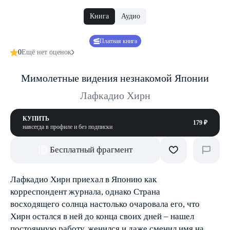
Книга
Аудио
Платная книга
0
Ещё нет оценок
Мимолетные видения незнакомой Японии
Лафкадио Хирн
КУПИТЬ
179 ₽
навсегда в профиле и без подписки
Бесплатный фрагмент
Лафкадио Хирн приехал в Японию как
корреспондент журнала, однако Страна
восходящего солнца настолько очаровала его, что
Хирн остался в ней до конца своих дней – нашел
постоянную работу, женился и даже сменил имя на