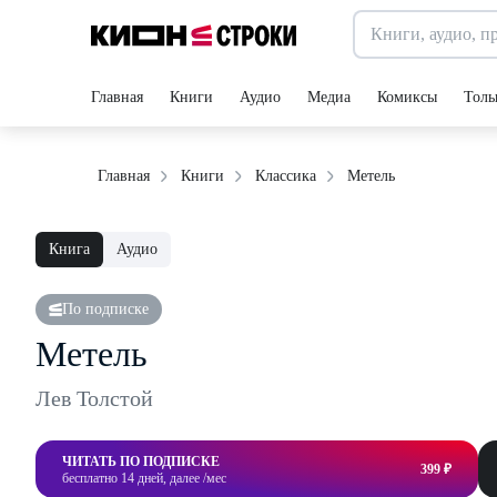
Главная
Книги
Аудио
Медиа
Комиксы
Толь
Метель
Главная
Книги
Классика
Книга
Аудио
По подписке
Метель
Лев Толстой
ЧИТАТЬ ПО ПОДПИСКЕ
399 ₽
бесплатно 14 дней, далее /мес