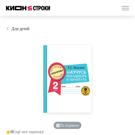
Для детей
По подписке
0
Ещё нет оценок