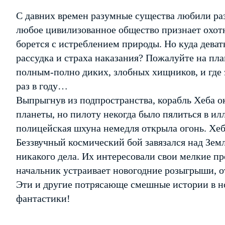
С давних времен разумные существа любили раз
любое цивилизованное общество признает охот
борется с истреблением природы. Но куда деват
рассудка и страха наказания? Пожалуйте на пла
полным-полно диких, злобных хищников, и где
раз в году…
Выпрыгнув из подпространства, корабль Хеба о
планеты, но пилоту некогда было пялиться в и
полицейская шхуна немедля открыла огонь. Хеб
Беззвучный космический бой завязался над Земл
никакого дела. Их интересовали свои мелкие пр
начальник устраивает новогодние розыгрыши, о
Эти и другие потрясающе смешные истории в н
фантастики!