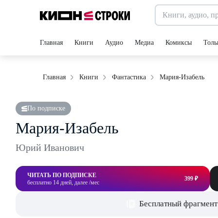
Главная
Книги
Аудио
Медиа
Комиксы
Толь
Мария-Изабель
Главная
Книги
Фантастика
По подписке
Мария-Изабель
Юрий Иванович
ЧИТАТЬ ПО ПОДПИСКЕ
399 ₽
бесплатно 14 дней, далее /мес
Бесплатный фрагмент