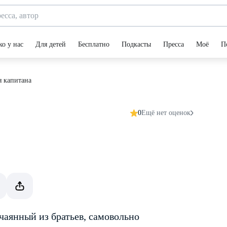
ко у нас
Для детей
Бесплатно
Подкасты
Пресса
Моё
П
 капитана
0
Ещё нет оценок
аянный из братьев, самовольно