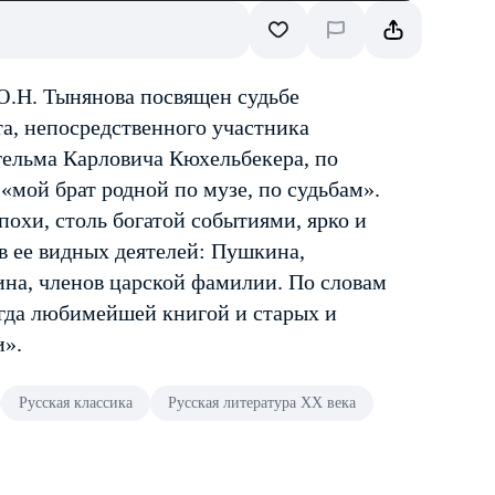
Ю.Н. Тынянова посвящен судьбе
а, непосредственного участника
ьгельма Карловича Кюхельбекера, по
«мой брат родной по музе, по судьбам».
охи, столь богатой событиями, ярко и
в ее видных деятелей: Пушкина,
ина, членов царской фамилии. По словам
егда любимейшей книгой и старых и
и».
Русская классика
Русская литература XX века