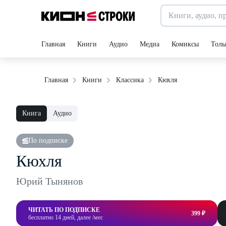
Главная
Книги
Аудио
Медиа
Комиксы
Толь
Кюхля
Главная
Книги
Классика
Книга
Аудио
По подписке
Кюхля
Юрий Тынянов
ЧИТАТЬ ПО ПОДПИСКЕ
399 ₽
бесплатно 14 дней, далее /мес