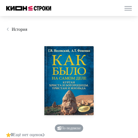
История
По подписке
0
Ещё нет оценок