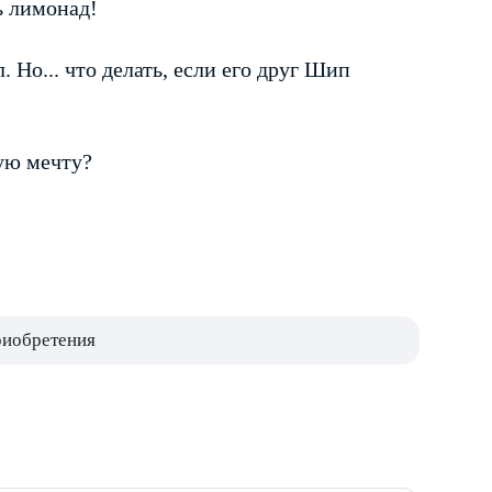
ь лимонад!
 Но... что делать, если его друг Шип
ную мечту?
риобретения