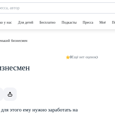
ко у нас
Для детей
Бесплатно
Подкасты
Пресса
Моё
П
енький бизнесмен
0
Ещё нет оценок
изнесмен
 для этого ему нужно заработать на