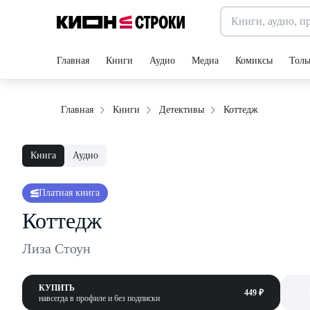
Главная
Книги
Аудио
Медиа
Комиксы
Толь
Коттедж
Главная
Книги
Детективы
Книга
Аудио
Платная книга
Коттедж
Лиза Стоун
КУПИТЬ
449 ₽
навсегда в профиле и без подписки