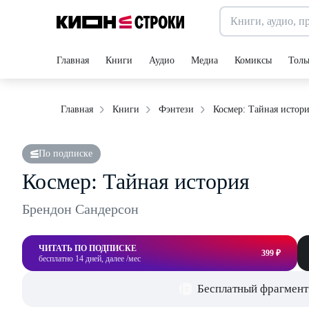
Главная
Книги
Аудио
Медиа
Комиксы
Толь
Космер: Тайная истор
Главная
Книги
Фэнтези
По подписке
Космер: Тайная история
Брендон Сандерсон
ЧИТАТЬ ПО ПОДПИСКЕ
399 ₽
бесплатно 14 дней, далее /мес
Бесплатный фрагмент