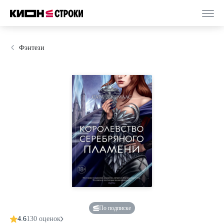
Фэнтези
По подписке
4.6
130 оценок