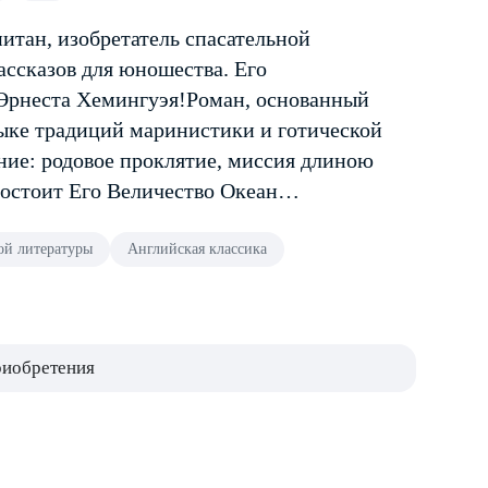
тан, изобретатель спасательной
ссказов для юношества. Его
 Эрнеста Хемингуэя!Роман, основанный
тыке традиций маринистики и готической
ение: родовое проклятие, миссия длиною
востоит Его Величество Океан…
ой литературы
Английская классика
риобретения