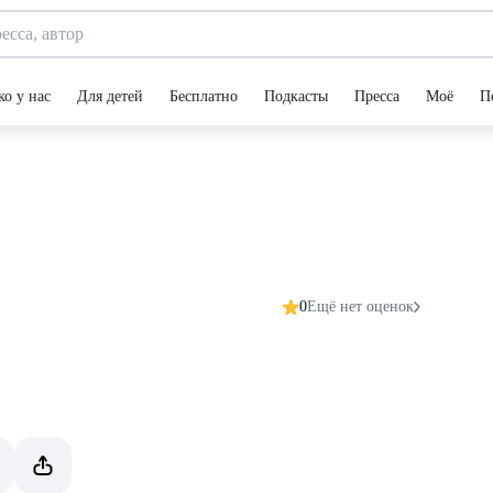
ко у нас
Для детей
Бесплатно
Подкасты
Пресса
Моё
П
0
Ещё нет оценок