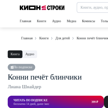
Главная
Книги
Аудио
Медиа
Комиксы
Толь
Конни печёт блинчи
Главная
Книги
Для детей
Книга
Аудио
По подписке
Конни печёт блинчики
Лиана Шнайдер
ЧИТАТЬ ПО ПОДПИСКЕ
399 ₽
бесплатно 14 дней, далее /мес