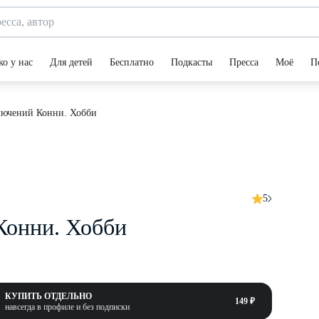
ко у нас
Для детей
Бесплатно
Подкасты
Пресса
Моё
П
лючений Конни. Хобби
5
Конни. Хобби
КУПИТЬ ОТДЕЛЬНО
149 ₽
навсегда в профиле и без подписки