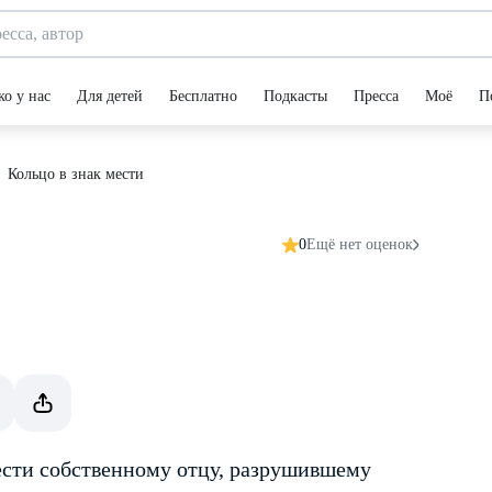
ко у нас
Для детей
Бесплатно
Подкасты
Пресса
Моё
П
Кольцо в знак мести
0
Ещё нет оценок
сти собственному отцу, разрушившему