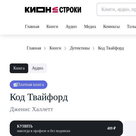
Главная
Книги
Аудио
Медиа
Комиксы
Толь
Код Твайфорд
Главная
Книги
Детективы
Книга
Аудио
Платная книга
Код Твайфорд
Дженис Халлетт
КУПИТЬ
409 ₽
навсегда в профиле и без подписки