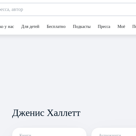
ко у нас
Для детей
Бесплатно
Подкасты
Пресса
Моё
П
Дженис Халлетт
Книги
Аудиокниги