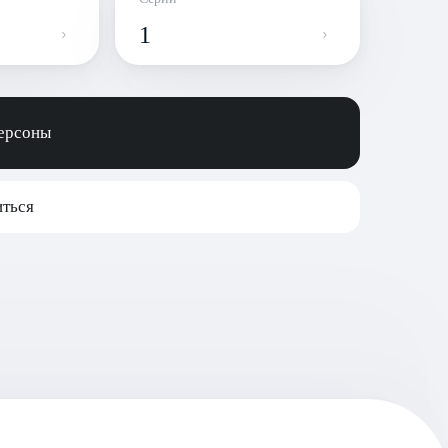
1
персоны
ться