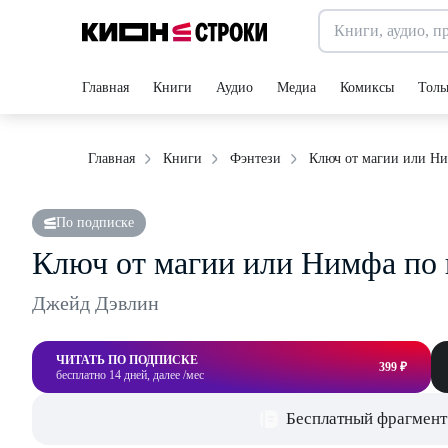
Главная
Книги
Аудио
Медиа
Комиксы
Толь
Ключ от магии или Ни
Главная
Книги
Фэнтези
По подписке
Ключ от магии или Нимфа по
Джейд Дэвлин
ЧИТАТЬ ПО ПОДПИСКЕ
399 ₽
бесплатно 14 дней, далее /мес
Бесплатный фрагмент