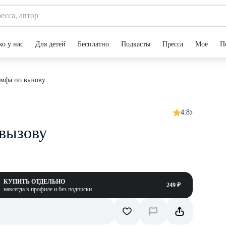
ко у нас
Для детей
Бесплатно
Подкасты
Пресса
Моё
П
мфа по вызову
4.8
 вызову
КУПИТЬ ОТДЕЛЬНО
249 ₽
навсегда в профиле и без подписки