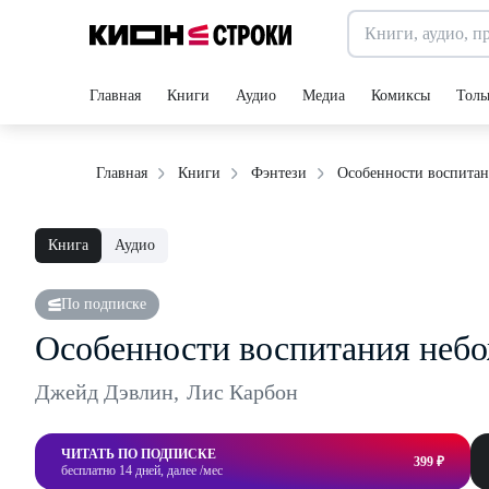
Главная
Книги
Аудио
Медиа
Комиксы
Толь
Особенности воспитан
Главная
Книги
Фэнтези
Книга
Аудио
По подписке
Особенности воспитания неб
Джейд Дэвлин
,
Лис Карбон
ЧИТАТЬ ПО ПОДПИСКЕ
399 ₽
бесплатно 14 дней, далее /мес