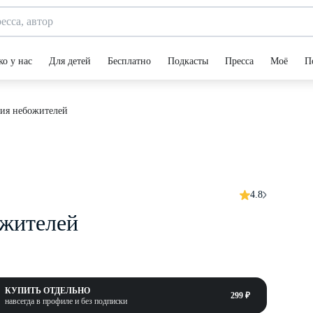
ко у нас
Для детей
Бесплатно
Подкасты
Пресса
Моё
П
ия небожителей
4.8
ожителей
КУПИТЬ ОТДЕЛЬНО
299 ₽
навсегда в профиле и без подписки