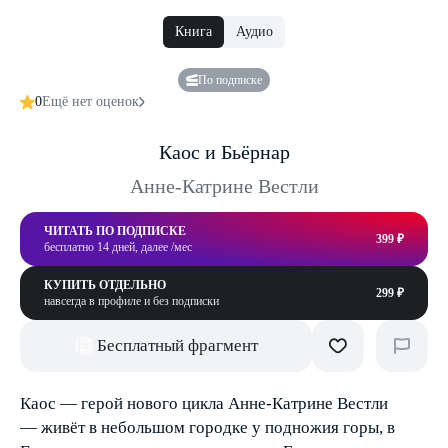
Книга
Аудио
По подписке
0
Ещё нет оценок
Каос и Бьёрнар
Анне-Катрине Вестли
ЧИТАТЬ ПО ПОДПИСКЕ
399 ₽
бесплатно 14 дней, далее /мес
КУПИТЬ ОТДЕЛЬНО
299 ₽
навсегда в профиле и без подписки
Бесплатный фрагмент
Каос — герой нового цикла Анне-Катрине Вестли
— живёт в небольшом городке у подножия горы, в