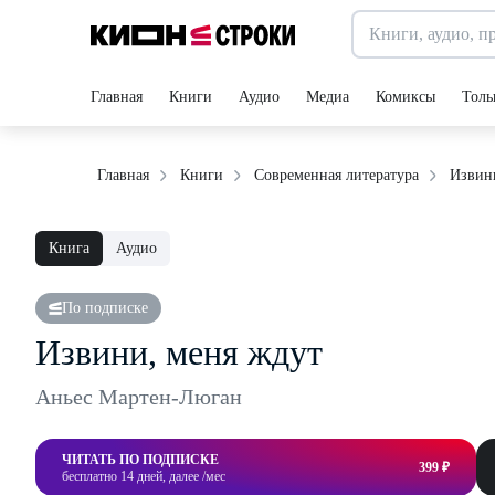
Главная
Книги
Аудио
Медиа
Комиксы
Толь
Извин
Главная
Книги
Современная литература
Книга
Аудио
По подписке
Извини, меня ждут
Аньес Мартен-Люган
ЧИТАТЬ ПО ПОДПИСКЕ
399 ₽
бесплатно 14 дней, далее /мес