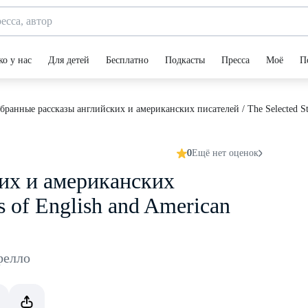
ко у нас
Для детей
Бесплатно
Подкасты
Пресса
Моё
П
бранные рассказы английских и американских писателей / The Selected Stor
0
Ещё нет оценок
их и американских
s of English and American
фелло