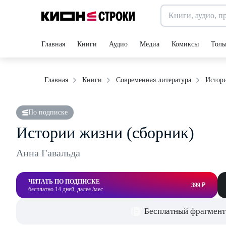
Главная
Книги
Аудио
Медиа
Комиксы
Толь
Истор
Главная
Книги
Современная литература
По подписке
Истории жизни (сборник)
Анна Гавальда
ЧИТАТЬ ПО ПОДПИСКЕ
399 ₽
бесплатно 14 дней, далее /мес
Бесплатный фрагмент