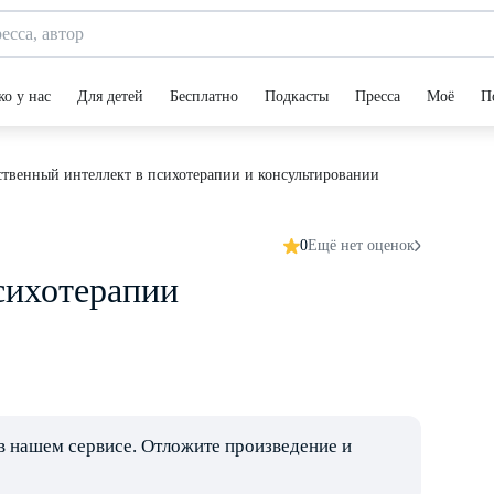
ко у нас
Для детей
Бесплатно
Подкасты
Пресса
Моё
П
ственный интеллект в психотерапии и консультировании
0
Ещё нет оценок
сихотерапии
в нашем сервисе. Отложите произведение и