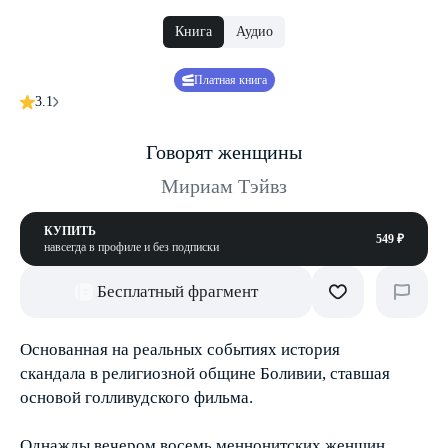
Книга
Аудио
Платная книга
3.1
Говорят женщины
Мириам Тэйвз
КУПИТЬ
549 ₽
навсегда в профиле и без подписки
Бесплатный фрагмент
Основанная на реальных событиях история
скандала в религиозной общине Боливии, ставшая
основой голливудского фильма.
Однажды вечером восемь меннонитских женщин