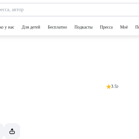
ко у нас
Для детей
Бесплатно
Подкасты
Пресса
Моё
П
3.5