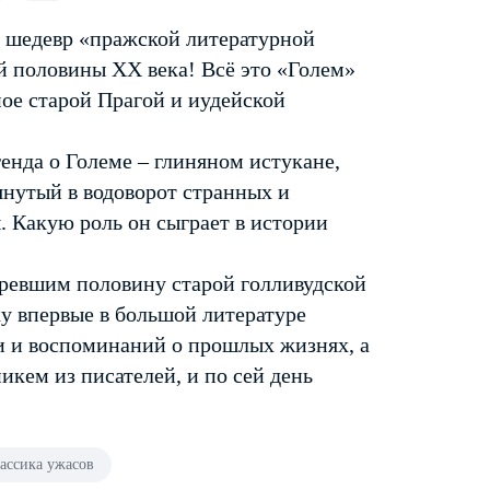
, шедевр «пражской литературной
 половины ХХ века! Всё это «Голем»
ое старой Прагой и иудейской
генда о Големе – глиняном истукане,
янутый в водоворот странных и
. Какую роль он сыграет в истории
ревшим половину старой голливудской
у впервые в большой литературе
и и воспоминаний о прошлых жизнях, а
икем из писателей, и по сей день
ассика ужасов