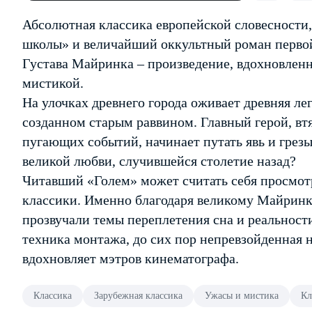
Абсолютная классика европейской словесности
школы» и величайший оккультный роман первой
Густава Майринка – произведение, вдохновленн
мистикой.
На улочках древнего города оживает древняя ле
созданном старым раввином. Главный герой, вт
пугающих событий, начинает путать явь и грезы
великой любви, случившейся столетие назад?
Читавший «Голем» может считать себя просмот
классики. Именно благодаря великому Майринк
прозвучали темы переплетения сна и реальност
техника монтажа, до сих пор непревзойденная н
вдохновляет мэтров кинематографа.
Классика
Зарубежная классика
Ужасы и мистика
Кл