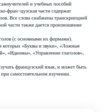
 самоучителей и учебных пособий
ско-фран¬цузская части содержат
лов. Все слова снабжены транскрипцией
кой части также дается произношение
голов (с основными их формами).
и которых «Буквы и звуки», «Ложные
й», «Идиомы», «Управление глаголов»,
изучать французский язык, и может быть
и при самостоятельном изучении.