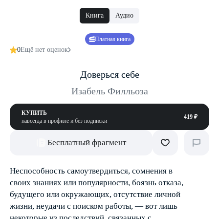
Книга
Аудио
Платная книга
0
Ещё нет оценок
Доверься себе
Изабель Филльоза
КУПИТЬ
419 ₽
навсегда в профиле и без подписки
Бесплатный фрагмент
Неспособность самоутвердиться, сомнения в
своих знаниях или популярности, боязнь отказа,
будущего или окружающих, отсутствие личной
жизни, неудачи с поиском работы, — вот лишь
некоторые из последствий, связанных с