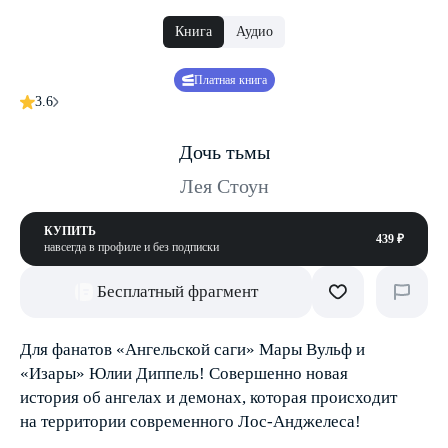
Книга
Аудио
Платная книга
3.6
Дочь тьмы
Лея Стоун
КУПИТЬ
439 ₽
навсегда в профиле и без подписки
Бесплатный фрагмент
Для фанатов «Ангельской саги» Мары Вульф и
«Изары» Юлии Диппель! Совершенно новая
история об ангелах и демонах, которая происходит
на территории современного Лос-Анджелеса!