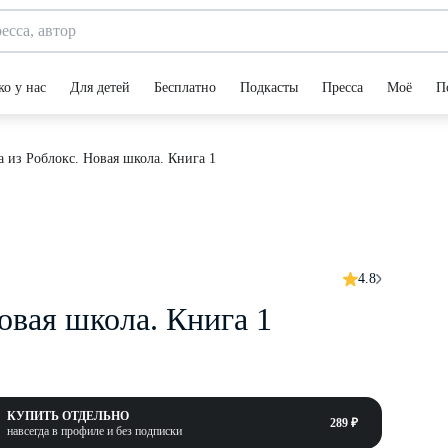
ко у нас
Для детей
Бесплатно
Подкасты
Пресса
Моё
П
 из Роблокс. Новая школа. Книга 1
4.8
овая школа. Книга 1
КУПИТЬ ОТДЕЛЬНО
289 ₽
навсегда в профиле и без подписки