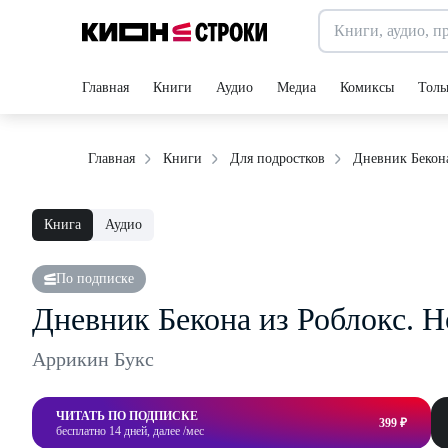
Главная
Книги
Аудио
Медиа
Комиксы
Толь
Дневник Бекона
Главная
Книги
Для подростков
Книга
Аудио
По подписке
Дневник Бекона из Роблокс. Н
Аррикин Букс
ЧИТАТЬ ПО ПОДПИСКЕ
399 ₽
бесплатно 14 дней, далее /мес