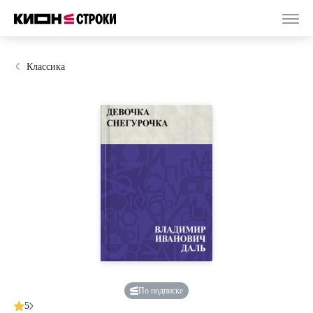
Классика
По подписке
5