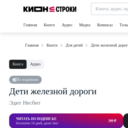
Главная
Книги
Аудио
Медиа
Комиксы
Толь
Дети железной доро
Главная
Книги
Для детей
Книга
Аудио
По подписке
Дети железной дороги
Эдит Несбит
ЧИТАТЬ ПО ПОДПИСКЕ
399 ₽
бесплатно 14 дней, далее /мес