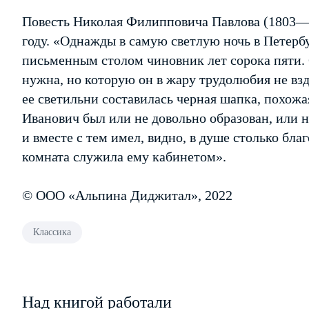
Повесть Николая Филипповича Павлова (1803—1
году. «Однажды в самую светлую ночь в Петербу
письменным столом чиновник лет сорока пяти. С
нужна, но которую он в жару трудолюбия не взд
ее светильни составилась черная шапка, похож
Иванович был или не довольно образован, или не
и вместе с тем имел, видно, в душе столько бла
комната служила ему кабинетом».
© ООО «Альпина Диджитал», 2022
Классика
Над книгой работали