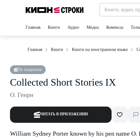
Главная
Книги
Аудио
Медиа
Комиксы
Толь
C
Главная
Книги
Книги на иностранном языке
По подписке
Collected Short Stories IX
О. Генри
ЧИТАТЬ В ПРИЛОЖЕНИИ
William Sydney Porter known by his pen name O. H