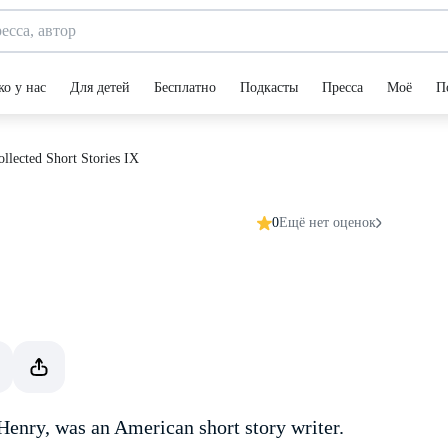
ко у нас
Для детей
Бесплатно
Подкасты
Пресса
Моё
П
ollected Short Stories IX
0
Ещё нет оценок
enry, was an American short story writer.