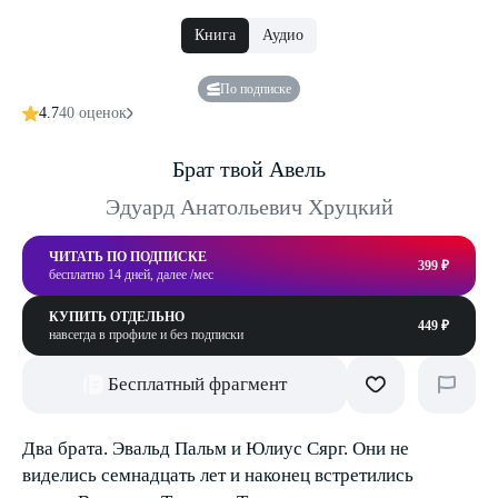
Книга
Аудио
По подписке
4.7
40 оценок
Брат твой Авель
Эдуард Анатольевич Хруцкий
ЧИТАТЬ ПО ПОДПИСКЕ
399 ₽
бесплатно 14 дней, далее /мес
КУПИТЬ ОТДЕЛЬНО
449 ₽
навсегда в профиле и без подписки
Бесплатный фрагмент
Два брата. Эвальд Пальм и Юлиус Сярг. Они не
виделись семнадцать лет и наконец встретились