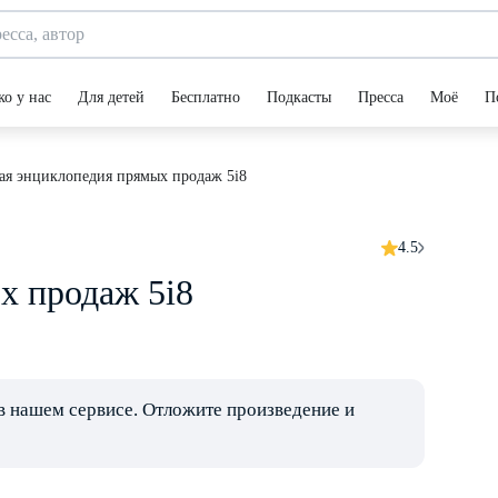
ко у нас
Для детей
Бесплатно
Подкасты
Пресса
Моё
П
ая энциклопедия прямых продаж 5i8
4.5
х продаж 5i8
в нашем сервисе. Отложите произведение и