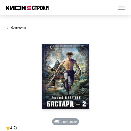
Фэнтези
По подписке
4.7