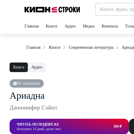
Главная
Книги
Аудио
Медиа
Комиксы
Толь
Ариад
Главная
Книги
Современная литература
Книга
Аудио
По подписке
Ариадна
Дженнифер Сэйнт
ЧИТАТЬ ПО ПОДПИСКЕ
399 ₽
бесплатно 14 дней, далее /мес