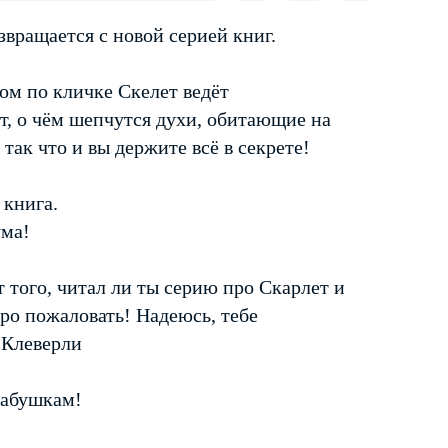
вращается с новой серией книг.
ом по кличке Скелет ведёт
т, о чём шепчутся духи, обитающие на
так что и вы держите всё в секрете!
 книга.
ума!
т того, читал ли ты серию про Скарлет и
ро пожаловать! Надеюсь, тебе
 Клеверли
бабушкам!