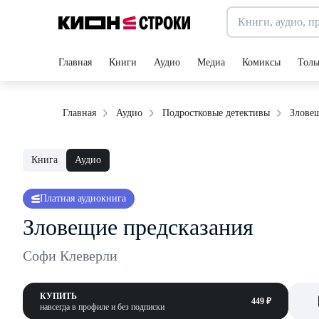
Главная
Книги
Аудио
Медиа
Комиксы
Толь
Злове
Главная
Аудио
Подростковые детективы
Книга
Аудио
Платная аудиокнига
Зловещие предсказания
Софи Клеверли
КУПИТЬ
449 ₽
навсегда в профиле и без подписки