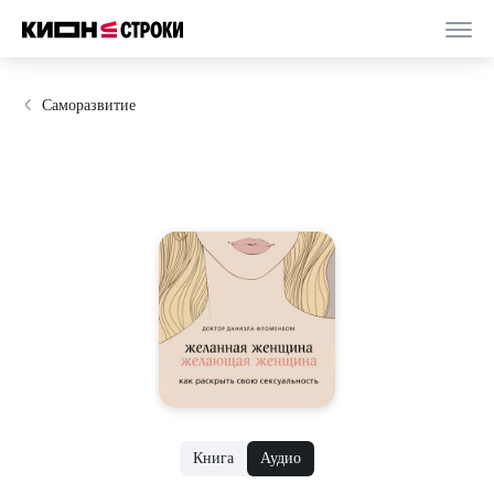
Саморазвитие
Книга
Аудио