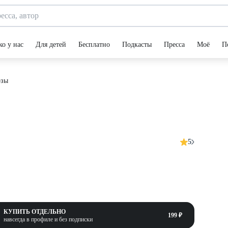
ко у нас
Для детей
Бесплатно
Подкасты
Пресса
Моё
П
озы
5
КУПИТЬ ОТДЕЛЬНО
199 ₽
навсегда в профиле и без подписки