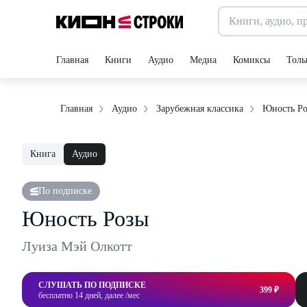
Главная
Книги
Аудио
Медиа
Комиксы
Толь
Юность Р
Главная
Аудио
Зарубежная классика
Книга
Аудио
По подписке
Юность Розы
Луиза Мэй Олкотт
СЛУШАТЬ ПО ПОДПИСКЕ
399 ₽
бесплатно 14 дней, далее /мес