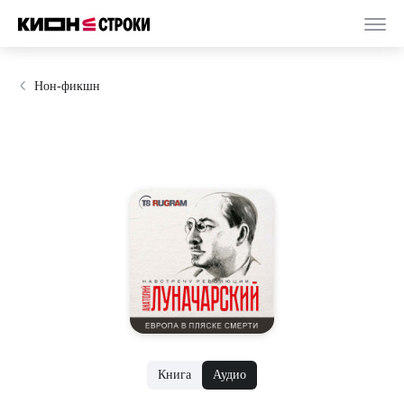
Нон-фикшн
Книга
Аудио