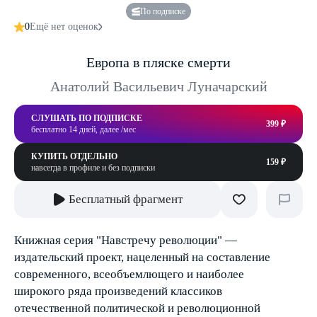
По подписке
0
Ещё нет оценок
Европа в пляске смерти
Анатолий Васильевич Луначарский
СЛУШАТЬ ПО ПОДПИСКЕ
399 ₽
бесплатно 14 дней, далее /мес
КУПИТЬ ОТДЕЛЬНО
159 ₽
навсегда в профиле и без подписки
Бесплатный фрагмент
Книжная серия "Навстречу революции" —
издательский проект, нацеленный на составление
современного, всеобъемлющего и наиболее
широкого ряда произведений классиков
отечественной политической и революционной