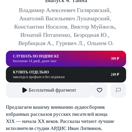
Выпуск 4. Тайна
Владимир Алексеевич Гиляровский
,
Анатолий Васильевич Луначарский
,
Константин Носилов
,
Виктор Муйжель
,
Игнатий Потапенко
,
Безродная Ю.
,
Вербицкая А.
,
Гуревич Л.
,
Ольнем О.
СЛУШАТЬ ПО ПОДПИСКЕ
399 ₽
бесплатно 14 дней, далее /мес
КУПИТЬ ОТДЕЛЬНО
249 ₽
навсегда в профиле и без подписки
Бесплатный фрагмент
Предлагаем вашему вниманию аудиосборник
избранных рассказов русских писателей конца
XIX — начала XX веков. Рассказы читают лучшие
исполнители студии АРДИС Иван Литвинов,