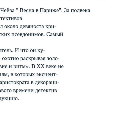
ейза " Весна в Париже". За полвека
етективов
л около девяноста кри-
ских псевдонимов. Самый
атель. И что он ку-
 охотно раскрывая золо-
вие и ритм». В XX веке не
ям, в которых эксцент-
аристократа в декораци-
ового времени детектив
едукцию.