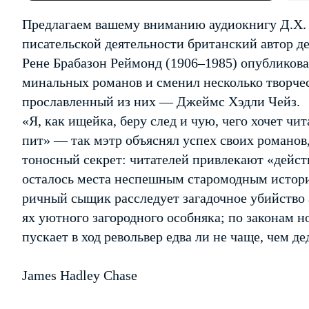
Предлагаем вашему вниманию аудиокнигу Д.Х. Ч
писательской деятельности британский автор д
Рене Брабазон Реймонд (1906–1985) опубликова
минальных романов и сменил несколько творче
прославленный из них — Джеймс Хэдли Чейз.
«Я, как ищейка, беру след и чую, чего хочет чит
пит» — так мэтр объяснял успех своих романов,
тоносный секрет: читателей привлекают «дейст
осталось места неспешным старомодным истори
ричный сыщик расследует загадочное убийство 
ях уютного загородного особняка; по законам н
пускает в ход револьвер едва ли не чаще, чем д
James Hadley Chase