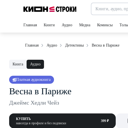
Главная
Книги
Аудио
Медиа
Комиксы
Толь
Весна в Париже
Главная
Аудио
Детективы
Книга
Аудио
Платная аудиокнига
Весна в Париже
Джеймс Хедли Чейз
КУПИТЬ
399 ₽
навсегда в профиле и без подписки