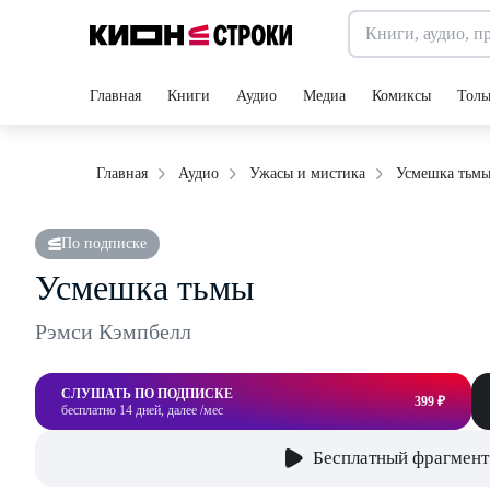
Главная
Книги
Аудио
Медиа
Комиксы
Толь
Усмешка тьм
Главная
Аудио
Ужасы и мистика
По подписке
Усмешка тьмы
Рэмси Кэмпбелл
СЛУШАТЬ ПО ПОДПИСКЕ
399 ₽
бесплатно 14 дней, далее /мес
Бесплатный фрагмент