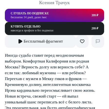
Ксения Трачук
СЛУШАТЬ ПО ПОДПИСКЕ
399 ₽
бесплатно 14 дней, далее /мес
КУПИТЬ ОТДЕЛЬНО
299 ₽
навсегда в профиле и без подписки
Бесплатный фрагмент
Иногда судьба ставит перед неоднозначным
выбором. Комфортная Калифорния или родная
Москва? Верность долгу или верность себе? А
если так: любимый мужчина — или ребёнок?
Переехав с мужем в Мекку гиков и фриков —
Кремниевую долину, интеллигентная москвичка
Ирэна кардинально переосмысливает свою жизнь.
Новая встреча, свежий старт — ей выпал
уникальный шанс переписать всё с белого листа.
Эта пронзительная, как будто автобиографическая