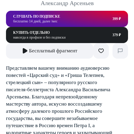
Александр Арсеньев
СЛУШАТЬ ПО ПОДПИСКЕ
399 ₽
бесплатно 14 дней, далее /мес
КУПИТЬ ОТДЕЛЬНО
379 ₽
навсегда в профиле и без подписки
Бесплатный фрагмент
Представляем вашему вниманию аудиоверсию
повестей «Царский суд» и «Гриша Телепнев,
стрелецкий сын» – популярного русского
писателя-беллетриста Александра Васильевича
Арсеньева. Благодаря непревзойденному
мастерству автора, искусно воссоздавшему
атмосферу далекого прошлого Российского
государства, вы совершите незабываемое
путешествие в Россию времен Петра I, а
колоритные характеры героев и захватывающий